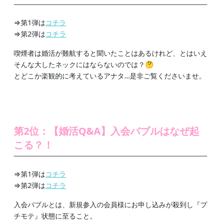
⇒第1弾は
コチラ
⇒第2弾は
コチラ
喫煙者は婚活が難航すると聞いたことはあるけれど、とはいえ
そんな大したネックにはならないのでは？🤔
とどこか楽観的に考えているアナタ…是非ご覧くださいませ。
第2位：【婚活Q&A】入会バブルはなぜ起
こる？！
⇒第1弾は
コチラ
⇒第2弾は
コチラ
入会バブルとは、新規参入の会員様にお申し込みが殺到し『プ
チモテ』状態に至ること。