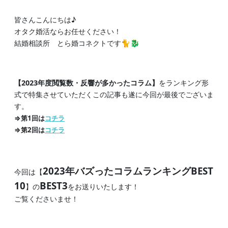
皆さんこんにちは♪
オタク婚活ならお任せください！
結婚相談所 とら婚コネクトです🐈🐉
【2023年度閲覧数・反響が多かったコラム】
をランキング形
式で特集させていただくこの記事も遂に今回が最後でございま
す。
⇒第1回は
コチラ
⇒第2回は
コチラ
2023年バズった
コラムランキングBEST
今回は【
10
BEST3
】の
をお送りいたします！
ご覧くださいませ！