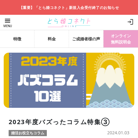
【重要】「とら婚コネクト」新規入会受付終了のお知らせ
menu
login
MENU
オンライン
特徴
料金
ご成婚者様の声
無料説明会
2023年度バズったコラム特集③
2024.01.03
婚活お役立ちコラム