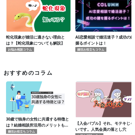
蛇化現象が婚活に適さない理由と
AI恋愛相談で婚活迷子？成功の鍵
は？【蛇化現象についても解説】
握るポイントは！
お悩み相談コラム
婚活お役立ちコラム
おすすめのコラム
30歳で独身の女性に共通する特徴と
【入会バブル】それ、モテキじゃ
は？結婚相談所活用のメリットも紹
いです。人気会員の落とし穴
介！
婚活お役立ちコラム