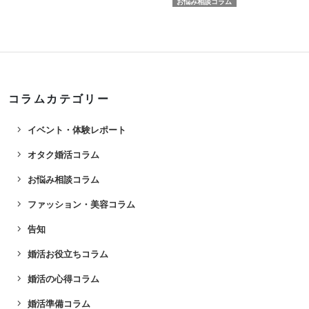
お悩み相談コラム
コラムカテゴリー
navigate_next
イベント・体験レポート
navigate_next
オタク婚活コラム
navigate_next
お悩み相談コラム
navigate_next
ファッション・美容コラム
navigate_next
告知
navigate_next
婚活お役立ちコラム
navigate_next
婚活の心得コラム
navigate_next
婚活準備コラム