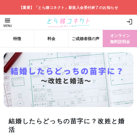
【重要】「とら婚コネクト」新規入会受付終了のお知らせ
menu
login
MENU
オンライン
特徴
料金
ご成婚者様の声
無料説明会
結婚したらどっちの苗字に？改姓と婚
活