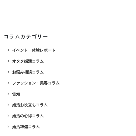
コラムカテゴリー
navigate_next
イベント・体験レポート
navigate_next
オタク婚活コラム
navigate_next
お悩み相談コラム
navigate_next
ファッション・美容コラム
navigate_next
告知
navigate_next
婚活お役立ちコラム
navigate_next
婚活の心得コラム
navigate_next
婚活準備コラム