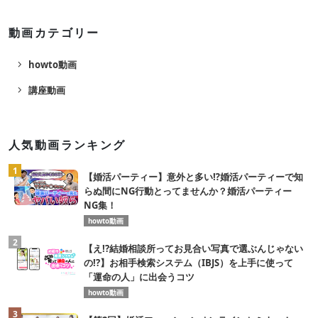
動画カテゴリー
navigate_next
howto動画
navigate_next
講座動画
人気動画ランキング
1
【婚活パーティー】意外と多い⁉️婚活パーティーで知
らぬ間にNG行動とってませんか？婚活パーティー
NG集！
howto動画
2
【え!?結婚相談所ってお見合い写真で選ぶんじゃない
の!?】お相手検索システム（IBJS）を上手に使って
「運命の人」に出会うコツ
howto動画
3