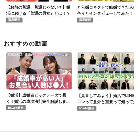
【お前の普通、普通じゃないぞ】婚
とら婚コネクトで結婚できた人に
活における『普通の男女』とは！？
色々とインタビューしてみた！
講座動画
講座動画
おすすめの動画
【婚活】成婚者ビッグデータで暴
【見直してみよう】婚活でLINE
く！婚活の成功法則完全解説します
コンって意外と重要って知ってた
【とら婚コネクト】
howto動画
howto動画