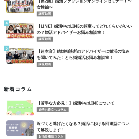
【第2回】婚活ファッションオンラインセミナー！〜
女性編〜
講座動画
4
【LINE】婚活中のLINEの頻度ってどれくらいがいい
の？婚活アドバイザーお悩み相談室！
講座動画
5
【超本音】結婚相談所のアドバイザーに婚活の悩み
を聞いてみた！とら婚婚活お悩み相談室！
講座動画
新着コラム
【苦手な方必見！】婚活中のLINEについて
婚活お役立ちコラム
近づくと逃げたくなる？婚活における回避型につい
て解説します！
お悩み相談コラム