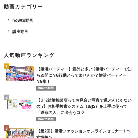
動画カテゴリー
navigate_next
howto動画
navigate_next
講座動画
人気動画ランキング
1
【婚活パーティー】意外と多い⁉️婚活パーティーで知
らぬ間にNG行動とってませんか？婚活パーティー
NG集！
howto動画
2
【え!?結婚相談所ってお見合い写真で選ぶんじゃない
の!?】お相手検索システム（IBJS）を上手に使って
「運命の人」に出会うコツ
howto動画
3
【第2回】婚活ファッションオンラインセミナー！〜
女性編〜