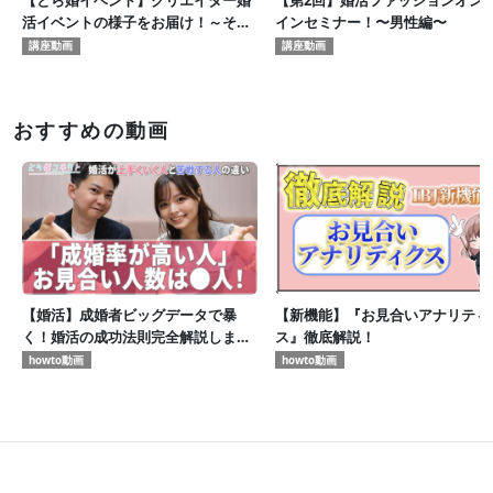
【とら婚イベント】クリエイター婚
【第2回】婚活ファッションオン
活イベントの様子をお届け！～その
インセミナー！〜男性編〜
①～
講座動画
講座動画
おすすめの動画
【婚活】成婚者ビッグデータで暴
【新機能】『お見合いアナリティ
く！婚活の成功法則完全解説します
ス』徹底解説！
【とら婚コネクト】
howto動画
howto動画