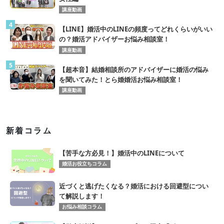
講座動画
4
【LINE】婚活中のLINEの頻度ってどれくらいがいい
の？婚活アドバイザーお悩み相談室！
講座動画
5
【超本音】結婚相談所のアドバイザーに婚活の悩み
を聞いてみた！とら婚婚活お悩み相談室！
講座動画
新着コラム
【苦手な方必見！】婚活中のLINEについて
婚活お役立ちコラム
近づくと逃げたくなる？婚活における回避型につい
て解説します！
お悩み相談コラム