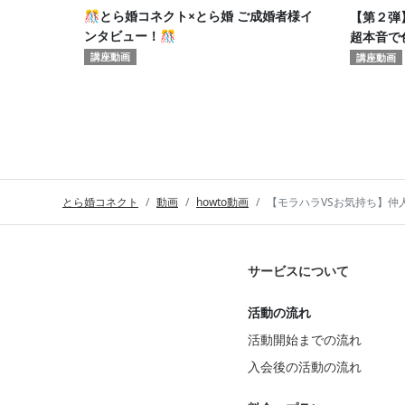
🎊とら婚コネクト×とら婚 ご成婚者様イ
【第２弾
ンタビュー！🎊
超本音で
第２弾！
講座動画
講座動画
とら婚コネクト
動画
howto動画
【モラハラVSお気持ち】仲人が
サービスについて
活動の流れ
活動開始までの流れ
入会後の活動の流れ