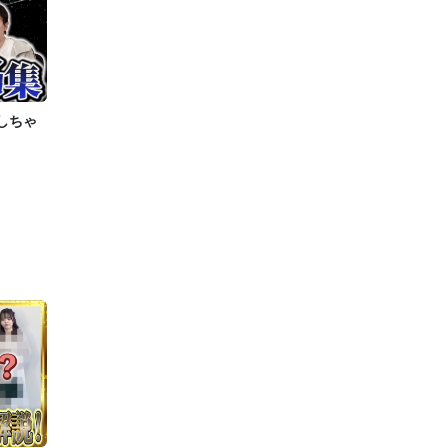
しちゃ
！