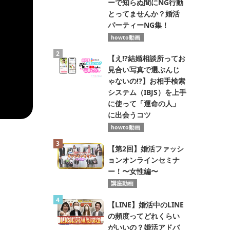
ーで知らぬ間にNG行動
とってませんか？婚活
パーティーNG集！
howto動画
2
【え!?結婚相談所ってお
見合い写真で選ぶんじ
ゃないの!?】お相手検索
システム（IBJS）を上手
に使って「運命の人」
に出会うコツ
howto動画
3
【第2回】婚活ファッシ
ョンオンラインセミナ
ー！〜女性編〜
講座動画
4
【LINE】婚活中のLINE
の頻度ってどれくらい
がいいの？婚活アドバ