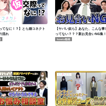
ってなに！？】とら婚コネクト
【ヤバい奴ら】あなた、こんな事
の流れ
ってない？？？新お見合いNG集
画
howto動画