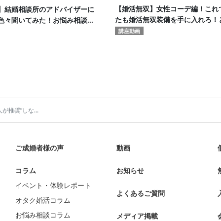
【婚活無双】女性コーデ編！これ
】結婚相談所のアドバイザーに
たも婚活無双装備を手に入れろ！
色々聞いてみた！お悩み相談室
コネクト✖️HERO Marriageコ
講座動画
ト！
推奨”しな...
ご成婚者様の声
動画
コラム
お知らせ
イベント・体験レポート
よくあるご質問
オタク婚活コラム
お悩み相談コラム
メディア掲載