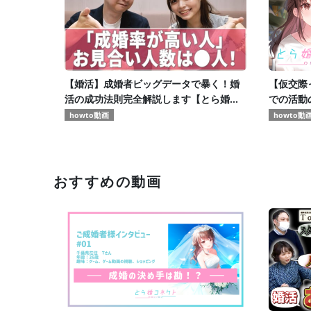
【婚活】成婚者ビッグデータで暴く！婚
【仮交際
活の成功法則完全解説します【とら婚コ
での活動
ネクト】
howto動画
howto動
おすすめの動画