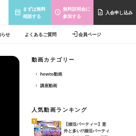
まずは無料
無料説明会に
calendar_month
schedule
description
入会申し込み
相談する
参加する
login
知らせ
よくあるご質問
会員ページ
動画カテゴリー
navigate_next
howto動画
navigate_next
講座動画
人気動画ランキング
1
【婚活パーティー】意
外と多い⁉️婚活パーティ