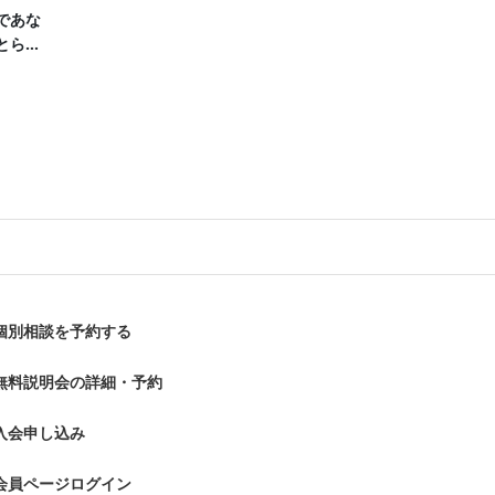
であな
とら婚
ラボイベン
個別相談を予約する
無料説明会の詳細・予約
入会申し込み
会員ページログイン