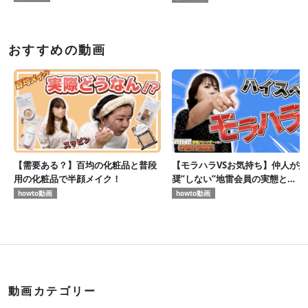
Marriageコラボイベント！
おすすめの動画
【需要ある？】百均の化粧品と普段
【モラハラVSお気持ち】仲人が推
用の化粧品で半顔メイク！
奨”しない”地雷会員の実態と
は・・・！？
howto動画
howto動画
動画カテゴリー