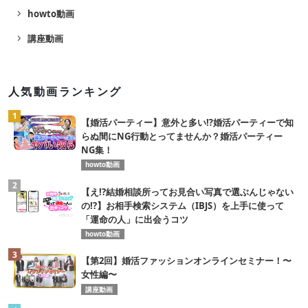
navigate_next
howto動画
navigate_next
講座動画
人気動画ランキング
1
【婚活パーティー】意外と多い⁉️婚活パーティーで知
らぬ間にNG行動とってませんか？婚活パーティー
NG集！
howto動画
2
【え!?結婚相談所ってお見合い写真で選ぶんじゃない
の!?】お相手検索システム（IBJS）を上手に使って
「運命の人」に出会うコツ
howto動画
3
【第2回】婚活ファッションオンラインセミナー！〜
女性編〜
講座動画