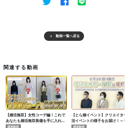
動画一覧へ戻る
関連する動画
【婚活無双】女性コーデ編！これで
【とら婚イベント】クリエイター
あなたも婚活無双装備を手に入れ
活イベントの様子をお届け！～そ
ろ！とら婚コネクト✖️HERO
①～
講座動画
講座動画