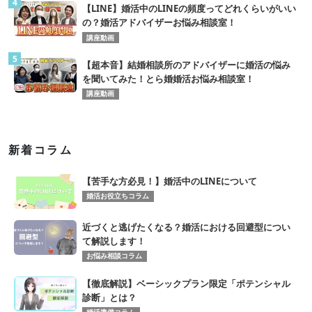
4
【LINE】婚活中のLINEの頻度ってどれくらいがいい
の？婚活アドバイザーお悩み相談室！
講座動画
5
【超本音】結婚相談所のアドバイザーに婚活の悩み
を聞いてみた！とら婚婚活お悩み相談室！
講座動画
新着コラム
【苦手な方必見！】婚活中のLINEについて
婚活お役立ちコラム
近づくと逃げたくなる？婚活における回避型につい
て解説します！
お悩み相談コラム
【徹底解説】ベーシックプラン限定「ポテンシャル
診断」とは？