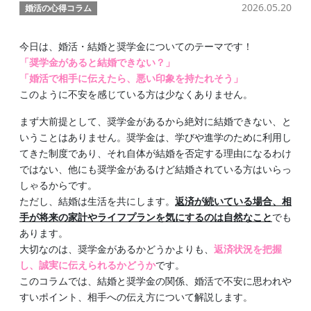
2026.05.20
婚活の心得コラム
今日は、婚活・結婚と奨学金についてのテーマです！
「奨学金があると結婚できない？」
「婚活で相手に伝えたら、悪い印象を持たれそう」
このように不安を感じている方は少なくありません。
まず大前提として、奨学金があるから絶対に結婚できない、と
いうことはありません。奨学金は、学びや進学のために利用し
てきた制度であり、それ自体が結婚を否定する理由になるわけ
ではない、他にも奨学金があるけど結婚されている方はいらっ
しゃるからです。
ただし、結婚は生活を共にします。
返済が続いている場合、相
手が将来の家計やライフプランを気にするのは自然なこと
でも
あります。
大切なのは、奨学金があるかどうかよりも、
返済状況を把握
し、誠実に伝えられるかどうか
です。
このコラムでは、結婚と奨学金の関係、婚活で不安に思われや
すいポイント、相手への伝え方について解説します。