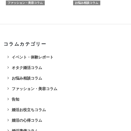
ファッション・美容コラム
お悩み相談コラム
コラムカテゴリー
navigate_next
イベント・体験レポート
navigate_next
オタク婚活コラム
navigate_next
お悩み相談コラム
navigate_next
ファッション・美容コラム
navigate_next
告知
navigate_next
婚活お役立ちコラム
navigate_next
婚活の心得コラム
navigate_next
婚活準備コラム