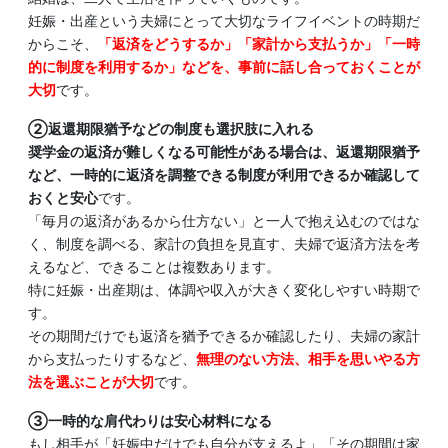
妊娠・出産という夫婦にとって大切なライフイベントの時期だ
からこそ、
「返済をどうするか」「家計から支払うか」「一時
的に制度を利用するか」などを、事前に話し合っておくことが
大切
です。
②返還期限猶予などの制度も選択肢に入れる
奨学金の返済が難しくなる可能性がある場合は、返還期限猶予
など、一時的に返済を調整できる制度が利用できるか確認して
おくと安心
です。
「毎月の返済があるから仕方ない」と一人で抱え込むのではな
く、制度を調べる、家計の負担を見直す、夫婦で返済方法を考
えるなど、できることは複数あります。
特に妊娠・出産期は、体調や収入が大きく変化しやすい時期で
す。
その期間だけでも返済を猶予できるか確認したり、夫婦の家計
から支払ったりするなど、
無理のない方法、相手を思いやる方
法を選ぶことが大切
です。
③一時的な肩代わりは安心材料になる
もし相手が「妊娠中だけでも自分が支えるよ」「その期間は家