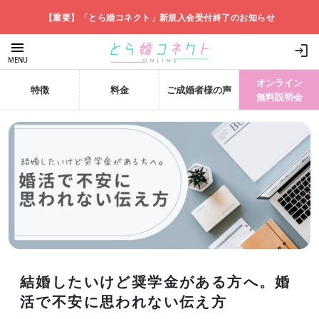
【重要】「とら婚コネクト」新規入会受付終了のお知らせ
menu
login
MENU
オンライン
特徴
料金
ご成婚者様の声
無料説明会
結婚したいけど奨学金がある方へ。婚
活で不安に思われない伝え方