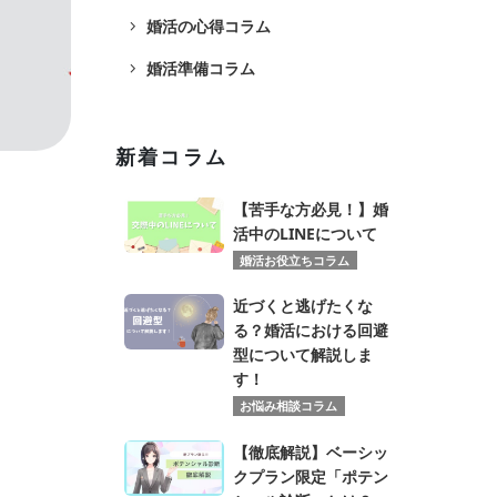
navigate_next
婚活の心得コラム
navigate_next
婚活準備コラム
新着コラム
【苦手な方必見！】婚
活中のLINEについて
婚活お役立ちコラム
近づくと逃げたくな
る？婚活における回避
型について解説しま
す！
お悩み相談コラム
【徹底解説】ベーシッ
クプラン限定「ポテン