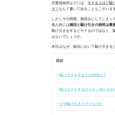
恋愛指南所などには、
モテる人ほど駆
き！
なんて書いてあることもございま
しかしその情報、鵜呑みにしてしまっ
個人的には
婚活と駆け引きの相性は最
駆け引きをするとモテるのではなく、
はないでしょうか。
本日はなぜ、婚活において駆け引きを
目次
・
駆け引きをする人の特徴は？
・
駆け引きをする方も引っ掛かる方
・
なぜ駆け引きがダメなのか