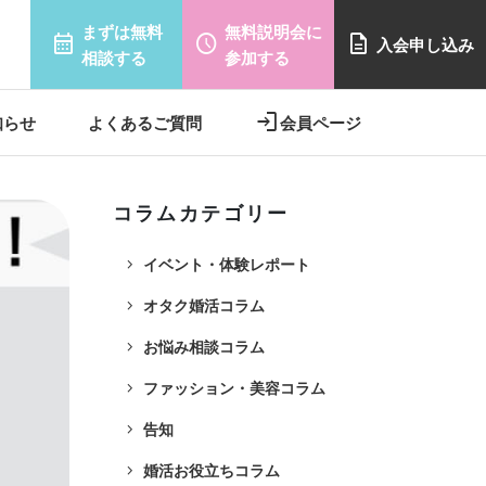
まずは無料
無料説明会に
calendar_month
schedule
description
入会申し込み
相談する
参加する
login
知らせ
よくあるご質問
会員ページ
コラムカテゴリー
navigate_next
イベント・体験レポート
navigate_next
オタク婚活コラム
navigate_next
お悩み相談コラム
navigate_next
ファッション・美容コラム
navigate_next
告知
navigate_next
婚活お役立ちコラム