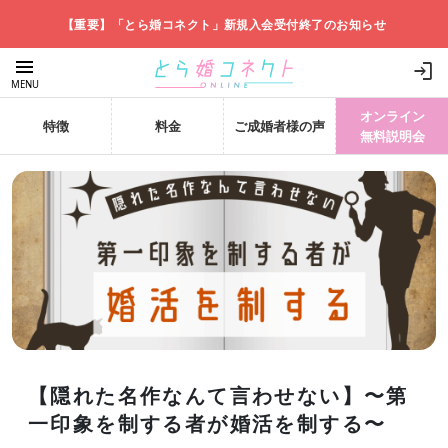
【重要】「とら婚コネクト」新規入会受付終了のお知らせ
menu
login
MENU
オンライン
特徴
料金
ご成婚者様の声
無料説明会
【隠れた名作なんて言わせない】〜第
一印象を制する者が婚活を制する〜