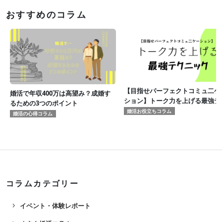
おすすめのコラム
【目指せパーフェクトコミュ二ケ
婚活で年収400万は高望み？成婚す
ション】トーク力を上げる最強テ
るための3つのポイント
ニック
婚活お役立ちコラム
婚活の心得コラム
コラムカテゴリー
navigate_next
イベント・体験レポート