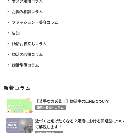
navigate_next
オタク婚活コラム
navigate_next
お悩み相談コラム
navigate_next
ファッション・美容コラム
navigate_next
告知
navigate_next
婚活お役立ちコラム
navigate_next
婚活の心得コラム
navigate_next
婚活準備コラム
新着コラム
【苦手な方必見！】婚活中のLINEについて
婚活お役立ちコラム
近づくと逃げたくなる？婚活における回避型につい
て解説します！