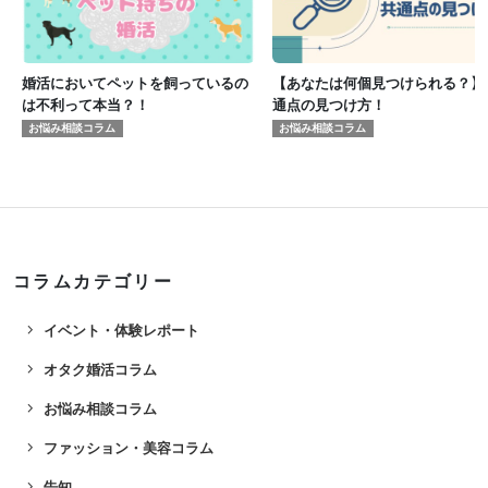
婚活においてペットを飼っているの
【あなたは何個見つけられる？】
は不利って本当？！
通点の見つけ方！
お悩み相談コラム
お悩み相談コラム
コラムカテゴリー
navigate_next
イベント・体験レポート
navigate_next
オタク婚活コラム
navigate_next
お悩み相談コラム
navigate_next
ファッション・美容コラム
navigate_next
告知