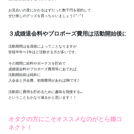
お見合いの度にかかるはずだった数千円を節約して

ぜひ推しのグッズを買っちゃいましょう(^-^)

３成婚退会料やプロポーズ費用は活動開始後に貯
活動期間は会員様によってことなりますが

皆様半年〜1年ほど活動する方が多いです。

その期間に給料やボーナスを貯めて

成婚退会料やプロポーズ費用等にあてれば、

活動開始前は純粋に

入会金と月会費、初期費用があればOKです♪

活動前に費用を貯めるために趣味を我慢する…

ということもかなり減るかと思います！！
オタクの方にこそオススメなのがとら婚コ
ネクト！