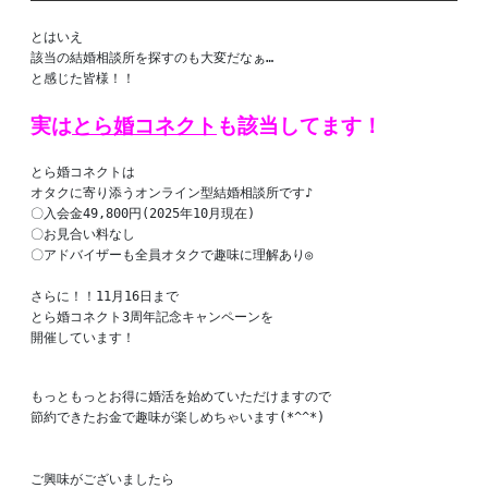
とはいえ

該当の結婚相談所を探すのも大変だなぁ…

と感じた皆様！！

実は
とら婚コネクト
も該当してます！
とら婚コネクトは

オタクに寄り添うオンライン型結婚相談所です♪

〇入会金49,800円(2025年10月現在)

〇お見合い料なし

〇アドバイザーも全員オタクで趣味に理解あり◎

さらに！！11月16日まで

とら婚コネクト3周年記念キャンペーンを

開催しています！️

もっともっとお得に婚活を始めていただけますので

節約できたお金で趣味が楽しめちゃいます(*^^*)

ご興味がございましたら
