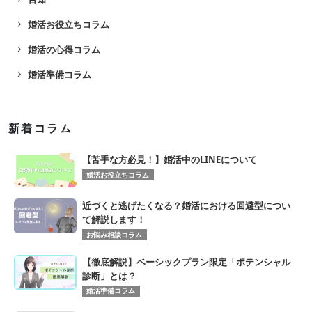
navigate_next
婚活お役立ちコラム
navigate_next
婚活の心得コラム
navigate_next
婚活準備コラム
新着コラム
【苦手な方必見！】婚活中のLINEについて
婚活お役立ちコラム
近づくと逃げたくなる？婚活における回避型につい
て解説します！
お悩み相談コラム
【徹底解説】ベーシックプラン限定「ポテンシャル
診断」とは？
婚活準備コラム