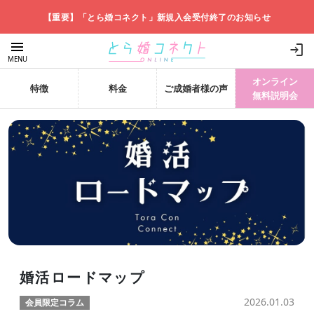
【重要】「とら婚コネクト」新規入会受付終了のお知らせ
menu
login
MENU
オンライン
特徴
料金
ご成婚者様の声
無料説明会
婚活ロードマップ
2026.01.03
会員限定コラム