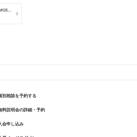
【ご成婚者様アンケート#08】大阪府 30代男性
arrow_forward_ios
個別相談を予約する
無料説明会の詳細・予約
入会申し込み