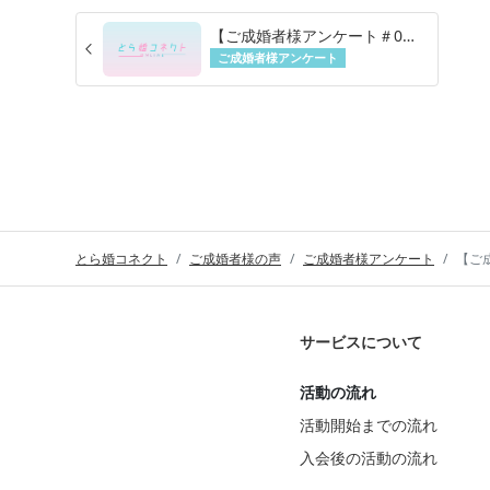
【ご成婚者様アンケート＃06】東京都 30代 男性
arrow_back_ios
ご成婚者様アンケート
とら婚コネクト
ご成婚者様の声
ご成婚者様アンケート
【ご成
サービスについて
活動の流れ
活動開始までの流れ
入会後の活動の流れ