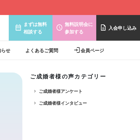
まずは無料
無料説明会に
calendar_month
schedule
description
入会申し込み
相談する
参加する
login
知らせ
よくあるご質問
会員ページ
ご成婚者様の声カテゴリー
navigate_next
ご成婚者様アンケート
navigate_next
ご成婚者様インタビュー