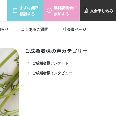
まずは無料
無料説明会に
calendar_month
schedule
description
入会申し込み
相談する
参加する
login
知らせ
よくあるご質問
会員ページ
ご成婚者様の声カテゴリー
navigate_next
ご成婚者様アンケート
navigate_next
ご成婚者様インタビュー