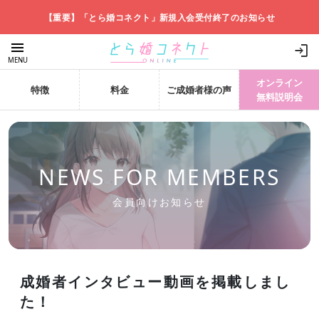
【重要】「とら婚コネクト」新規入会受付終了のお知らせ
menu
login
MENU
オンライン
特徴
料金
ご成婚者様の声
無料説明会
NEWS FOR MEMBERS
会員向けお知らせ
成婚者インタビュー動画を掲載しまし
た！