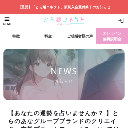
【重要】「とら婚コネクト」新規入会受付終了のお知らせ
menu
login
MENU
オンライン
特徴
料金
ご成婚者様の声
無料説明会
NEWS
お知らせ
【あなたの運勢を占いませんか？ 】と
らのあなグループブランドのクリエイ